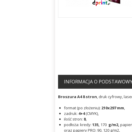
INFORMACJA O PODSTAWOWYM
Broszura
A4 8 stron
, druk cyfrowy, las
format (po złożeniu):
210x297
mm
,
zadruk:
4+4
(CMYK),
ilość stron:
8
,
podłoża: kredy:
135,
170
g/m2,
papier
oraz papiery PRO: 90, 120 g/m2,