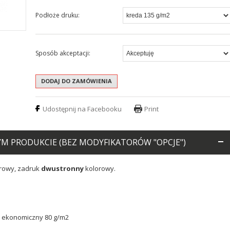
Podłoże druku:
Sposób akceptacji:
Udostępnij na Facebooku
Print
 PRODUKCIE (BEZ MODYFIKATORÓW "OPCJE")
erowy, zadruk
dwustronny
kolorowy.
ekonomiczny 80 g/m2