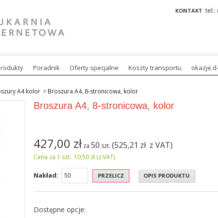
tel.:
KONTAKT
rodukty
Poradnik
Oferty specjalne
Koszty transportu
okazje.d-
szury A4 kolor
>
Broszura A4, 8-stronicowa, kolor
Broszura A4, 8-stronicowa, kolor
427,00
zł
50
(525,21
zł
z VAT)
za
szt.
Cena za 1 szt.: 10,50 zł (z VAT)
Nakład:
PRZELICZ
OPIS PRODUKTU
Dostępne opcje: