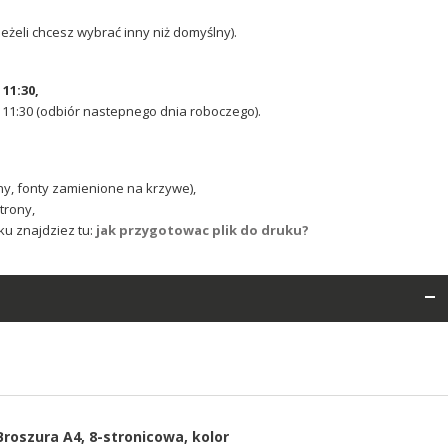
eżeli chcesz wybrać inny niż domyślny).
o
11:30,
 11:30 (odbiór nastepnego dnia roboczego).
y, fonty zamienione na krzywe),
trony,
ku znajdziez tu:
jak przygotowac plik do druku?
Broszura A4, 8-stronicowa, kolor