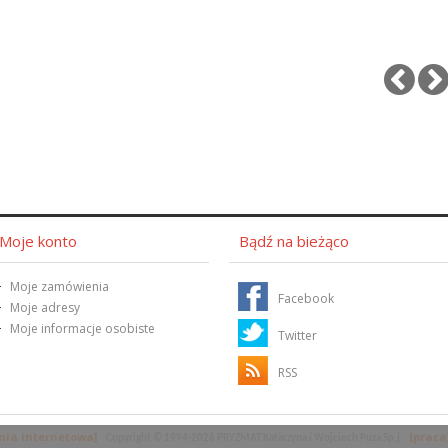
Moje konto
Bądź na bieżąco
Moje zamówienia
Facebook
Moje adresy
Moje informacje osobiste
Twitter
RSS
nia internetowa]
[praca
Copyright
© 1994-2026 PRYZMAT Katarzyna i Wojciech Puza Sp.j.