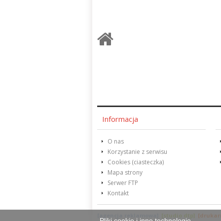
Informacja
O nas
Korzystanie z serwisu
Cookies (ciasteczka)
Mapa strony
Serwer FTP
Kontakt
[agencja reklamowa]
[studio dtp]
[drukar
Pliki cookie i inne technologie.