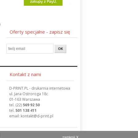
Oferty specjalne - zapisz się
Kontakt z nami
D-PRINT.PL - drukarnia internetowa
ul. Jana Ostroroga 18c
01-163 Warszawa
tel.
(22)
569 92 50
tel.
501 138 411
email:
kontakt
@d-print.pl
]
zamknij X