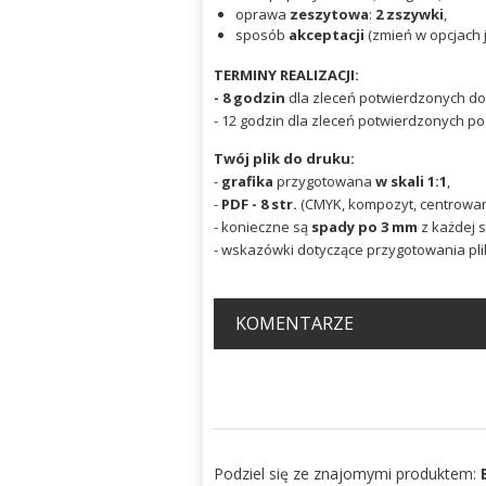
oprawa
zeszytowa
:
2 zszywki
,
sposób
akceptacji
(zmień w opcjach j
TERMINY REALIZACJI:
- 8 godzin
dla zleceń potwierdzonych d
- 12 godzin dla zleceń potwierdzonych po
Twój plik do druku:
-
grafika
przygotowana
w skali 1:1
,
-
PDF - 8 str.
(CMYK, kompozyt, centrowan
- konieczne są
spady po 3 mm
z każdej s
- wskazówki dotyczące przygotowania pli
KOMENTARZE
Podziel się ze znajomymi produktem: