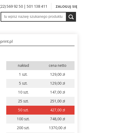
 (22) 569 92 50 | 501 138 411
ZALOGUJ SIĘ
print.pl
nakład
cena netto
1 szt.
129,00
zł
5 szt.
129,00
zł
10 szt.
147,00
zł
25 szt.
251,00
zł
50 szt.
427,00
zł
100 szt.
748,00
zł
200 szt.
1370,00
zł