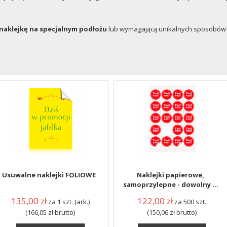
naklejkę na specjalnym podłożu
lub wymagającą unikalnych sposobów u
Usuwalne naklejki FOLIOWE
Naklejki papierowe,
samoprzylepne - dowolny ...
135,00
zł
122,00
zł
za 1 szt. (ark.)
za 500 szt.
(166,05
zł
brutto)
(150,06
zł
brutto)