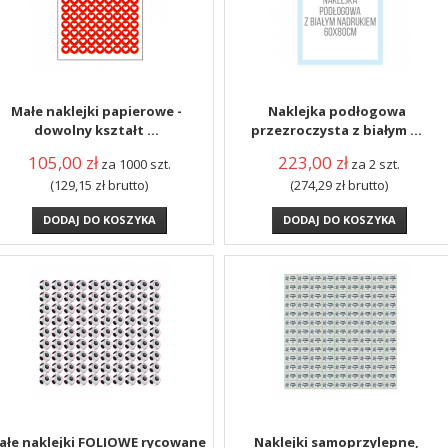
Małe naklejki papierowe -
Naklejka podłogowa
dowolny kształt ...
przezroczysta z białym ...
105,00
zł
223,00
zł
za 1000 szt.
za 2 szt.
(129,15
zł
brutto)
(274,29
zł
brutto)
DODAJ DO KOSZYKA
DODAJ DO KOSZYKA
ałe naklejki FOLIOWE rycowane
Naklejki samoprzylepne,