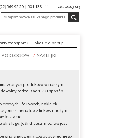
 (22) 569 92 50 | 501 138 411
ZALOGUJ SIĘ
szty transportu
okazje.d-print.pl
KI PODŁOGOWE
/
NAKLEJKI
j zamawianych produktów w naszym
y, dowolny rodzaj zadruku i sposób
ierowych i foliowych, naklejek
tegorii (z menu lub z linków nad tym
e kształcie.
k z logo. Jeśli chcesz, możliwe jest
 na pewno znajdziemy coś odpowiedniego