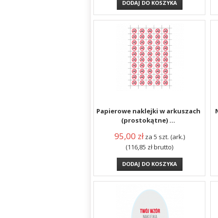
DODAJ DO KOSZYKA
Papierowe naklejki w arkuszach
(prostokątne) ...
95,00
zł
za 5 szt. (ark.)
(116,85
zł
brutto)
DODAJ DO KOSZYKA