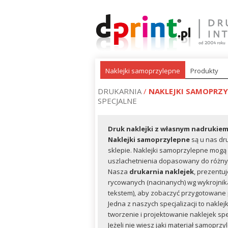
Naklejki samoprzylepne
Produkty
DRUKARNIA
/
NAKLEJKI SAMOPRZY
SPECJALNE
Druk naklejki z własnym nadrukiem, 
Naklejki samoprzylepne
są u nas dr
sklepie. Naklejki samoprzylepne mogą
uszlachetnienia dopasowany do różnych
Nasza
drukarnia naklejek
, prezentu
rycowanych (nacinanych) wg wykrojnika 
tekstem), aby zobaczyć przygotowane p
Jedna z naszych specjalizacji to naklej
tworzenie i projektowanie naklejek spe
Jeżeli nie wiesz jaki materiał samopr