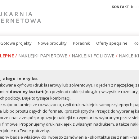
tel.:
KONTAKT
Gotowe projekty
Nowe produkty
Poradnik
Oferty specjalne
Ko
LEPNE
/
NAKLEJKI PAPIEROWE
/
NAKLEJKI FOLIOWE
/
NAKLEJ
z logo i nie tylko.
ukowane cyfrowo (druk laserowy lub solventowy). To jeden z najczęście
 mieć
dowolny kształt
(na przykład naklejki okrągłe), wszystkie rozmiar
 podłoży. Daje to tysiące kombinacji.
je najpopularniejsze rozwiązania, czyli druk naklejek samoprzylepnych pap
lub po prostu ciętych do formatu (prostokątnych). Przejdź do wybranej ka
rzez nasz zespół propozycje naklejki na wymiar i w wybranym przez siebi
ki firmowe. Proponujemy druk naklejek z własnym nadrukiem, a także nakleje
cjalnie na Twoje potrzeby.
zylepny będzie właściwy do Twojego zamówienia - skontaktuj się z nami -