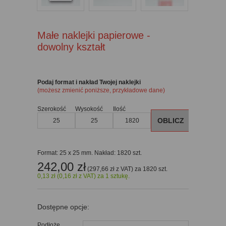
Małe naklejki papierowe -
dowolny kształt
Podaj format i nakład Twojej naklejki
(możesz zmienić poniższe, przykładowe dane)
Szerokość
Wysokość
Ilość
OBLICZ
Format: 25 x 25 mm. Nakład: 1820 szt.
242,00
zł
(
297,66
zł
z VAT
) za
1820 szt.
0,13
zł
(0,16
zł
z VAT) za 1 sztukę.
Dostępne opcje:
Podłoże