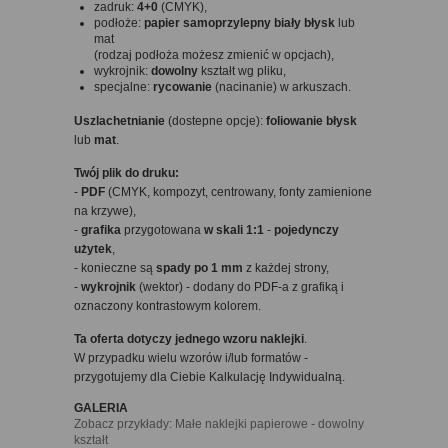
zadruk:
4+0
(CMYK),
podłoże:
papier samoprzylepny biały
błysk
lub
mat
(rodzaj podłoża możesz zmienić w opcjach),
wykrojnik:
dowolny
kształt wg pliku,
specjalne:
rycowanie
(nacinanie) w arkuszach.
Uszlachetnianie
(dostepne opcje):
foliowanie
błysk
lub
mat
.
Twój plik do druku:
-
PDF
(CMYK, kompozyt, centrowany, fonty zamienione
na krzywe),
-
grafika
przygotowana
w skali 1:1
-
pojedynczy
użytek
,
- konieczne są
spady po 1 mm
z każdej strony,
-
wykrojnik
(wektor) - dodany do PDF-a z grafiką i
oznaczony kontrastowym kolorem.
Ta oferta dotyczy jednego wzoru naklejki
.
W przypadku wielu wzorów i/lub formatów -
przygotujemy dla Ciebie Kalkulację Indywidualną.
GALERIA
Zobacz przykłady: Małe naklejki papierowe - dowolny
kształt