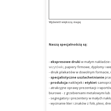
Wyświetl większą mapę
Naszą specjalnością są:
-
ekspresowe druki
w małym nakładzie d
wizytówki
, papiery firmowe, dyplomy i w
-
d
ruk plakatów
w dowolnym formacie, w 
-
specjalistyczne uszlachetnianie
prac
-
produkcja
naklejek
i
etykiet
samoprzy
- atrakcyjne oprawy prezentacji i raportó
biurowe - z grzebieniami metalowymi lub
- segregatory i prezentery w małych nakład
- wycinanie liter i znaków z folii, plexi, dr