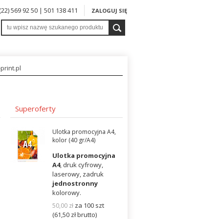
 (22) 569 92 50 | 501 138 411
ZALOGUJ SIĘ
print.pl
Superoferty
Ulotka promocyjna A4,
kolor (40 gr/A4)
Ulotka promocyjna
A4
, druk cyfrowy,
laserowy, zadruk
jednostronny
kolorowy.
za 100 szt
50,00
zł
(61,50
zł
brutto)