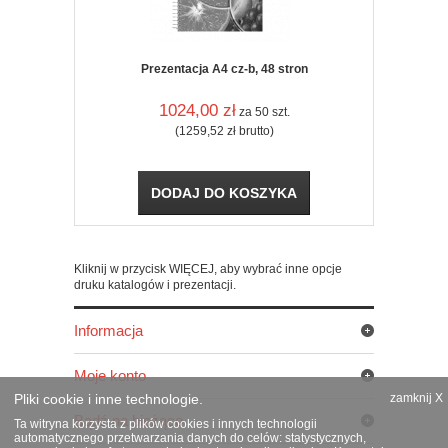
Prezentacja A4 cz-b, 48 stron
1024,00
zł
za 50 szt.
(1259,52
zł
brutto)
DODAJ DO KOSZYKA
Kliknij w przycisk WIĘCEJ, aby wybrać inne opcje
druku katalogów i prezentacji.
Informacja
Moje konto
Pliki cookie i inne technologie.
zamknij X
Bądź na bieżąco
Ta witryna korzysta z plików cookies i innych technologii
automatycznego przetwarzania danych do celów: statystycznych,