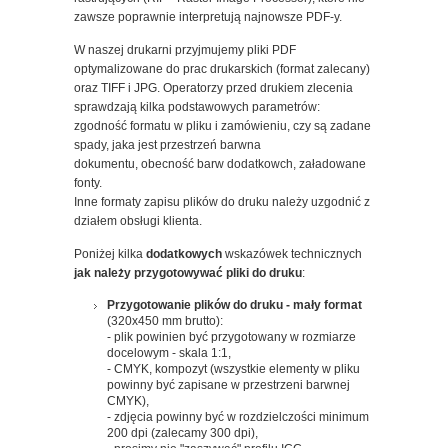
zawsze poprawnie interpretują najnowsze PDF-y.
W naszej drukarni przyjmujemy pliki PDF
optymalizowane do prac drukarskich (format zalecany)
oraz TIFF i JPG. Operatorzy przed drukiem zlecenia
sprawdzają kilka podstawowych parametrów:
zgodność formatu w pliku i zamówieniu, czy są zadane
spady, jaka jest przestrzeń barwna
dokumentu, obecność barw dodatkowch, załadowane
fonty.
Inne formaty zapisu plików do druku należy uzgodnić z
działem obsługi klienta.
Poniżej kilka
dodatkowych
wskazówek technicznych
jak należy przygotowywać pliki do druku
:
Przygotowanie plików do druku - mały format
(320x450 mm brutto):
- plik powinien być przygotowany w rozmiarze
docelowym - skala 1:1,
- CMYK, kompozyt (wszystkie elementy w pliku
powinny być zapisane w przestrzeni barwnej
CMYK),
- zdjęcia powinny być w rozdzielczości minimum
200 dpi (zalecamy 300 dpi),