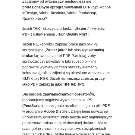
Zacznijmy od pytania
czy posługujesz się
profesjonalnym oprogramowaniem DTP
(typu Adobe
InDesign, Adobe Illusrtator, Adobe Photoshop,
QuarkXpress)?
Jeżeli
TAK
- skorzystaj z funkcji
„Export”
i wybierz
PDF
z ustawieniami
„High Quality Print”
.
Jeżeli
NIE
- spróbuj zapisać pracę jako plik PDF,
korzystając z
„Zapisz jako”
lub stosując
wirtualną
drukarkę
, tworzącą pliki PDF. Pamiętaj, żeby
sprawdzić czy powstały w taki sposób plik ma
poprawne wymiary (format) oraz czy elementy
kolorowe (grafiki i zdjęcia) są określone w przestrzeni
CMYK czy RGB.
Jeżeli nie możesz zapisać pracy
jako PDF, zapisz ją jako TIFF lub JPG.
Dla bardziej
zaawansowanych operatorów
,
proponujemy najpierw wykonanie pliku
PS
(PostScript)
, a następnie przeliczenie go na plik
PDF
w programie
Adobe Distiller
. Dzięki temu powstanie
uniwersalny dokument, który będzie bez najmniejszych
problemów drukował się w dowolnej drukarni. Ma to
szczególne znaczenie przy starszych urządzeniach
rastrujących (RIP - Raster Image Processor), które nie