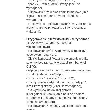
- prosimy nie "zaszywać" profilu ICC,
- spady 2-3 mm z każdej strony (jeżeli są
wymagane),
- plik powinien zawierać znaki formatowe (linie
cięcia) i falcowania/bigowania (jeżeli są
wymagane),
- prace wielostronicowe powinny być zapisane w
jednym pliku PDF (wszystkie strony łącznie z
wakatami).
Przygotowanie plików do druku - d
uży format
(od A2 wzwyż, w tym także wydruki
wielkoformatowe):
- plik powinien być przygotowany w rozmiarze
docelowym - skala 1:1,
- CMYK, kompozyt (wszystkie elementy w pliku
powinny być zapisane w przestrzeni barwnej
CMYK),
- zdjęcia powinny być w rozdzielczości minimum
150 dpi (zalecamy 200 dpi),
- prosimy nie "zaszywać" profilu ICC,
- dla wydruków ciętych do formatu spady po 1
mm z każdej strony (jeżeli są wymagane),
- dla wydruków do dalszej obróbki
introligatorskiej (naklejanie na inne podłoże,
bannerów itd.) spady po 5 mm z każdej strony
(jeżeli są wymagane),
- plik powinien zawierać znaki formatowe (linie
cięcia).