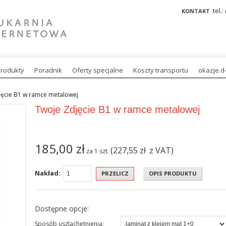
tel.:
KONTAKT
rodukty
Poradnik
Oferty specjalne
Koszty transportu
okazje.d-
jęcie B1 w ramce metalowej
Twoje Zdjęcie B1 w ramce metalowej
185,00
zł
(227,55
zł
z VAT)
za
1
szt.
Nakład:
PRZELICZ
OPIS PRODUKTU
Dostępne opcje:
Sposób uszlachetnienia: