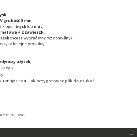
ysk
,
V grubość 5 mm,
z klejem
błysk
lub
mat,
 matowa + 2 zawieszki
,
eżeli chcesz wybrać inny niż domyślny),
oszyka kolejne produkty.
edynczy użytek
,
50 dpi),
ny,
ku znajdziez tu:
jak przygotowac plik do druku?
mce metalowej