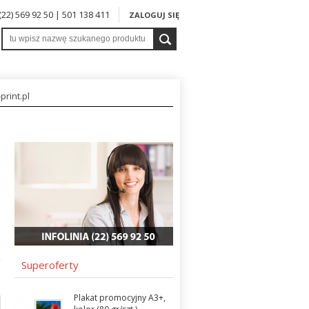
 (22) 569 92 50 | 501 138 411
ZALOGUJ SIĘ
print.pl
Superoferty
Plakat promocyjny A3+,