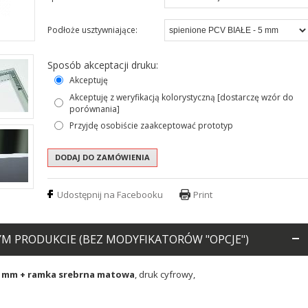
Podłoże usztywniające:
Sposób akceptacji druku:
Akceptuję
Akceptuję z weryfikacją kolorystyczną [dostarczę wzór do
porównania]
Przyjdę osobiście zaakceptować prototyp
Udostępnij na Facebooku
Print
 PRODUKCIE (BEZ MODYFIKATORÓW "OPCJE")
 5 mm + ramka srebrna matowa
, druk cyfrowy,