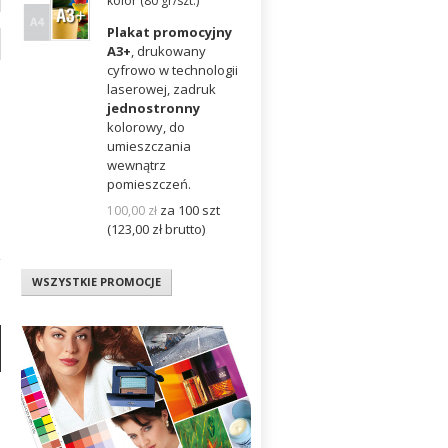
kolor (80 gr/szt.)
Plakat promocyjny
A3+
, drukowany
cyfrowo w technologii
laserowej, zadruk
jednostronny
kolorowy, do
umieszczania
wewnątrz
pomieszczeń.
za 100 szt
100,00
zł
(123,00
zł
brutto)
WSZYSTKIE PROMOCJE