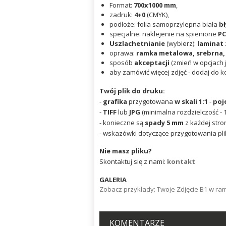
Format:
700x1000
mm
,
zadruk:
4+0
(CMYK),
podłoże: folia samoprzylepna biała
bł
specjalne: naklejenie na spienione
PC
Uszlachetnianie
(wybierz):
laminat
oprawa:
ramka metalowa, srebrna,
sposób
akceptacji
(zmień w opcjach j
aby zamówić więcej zdjęć - dodaj do k
Twój plik do druku:
-
grafika
przygotowana
w skali 1:1
-
poj
-
TIFF
lub
JPG
(minimalna rozdzielczość - 1
- konieczne są
spady 5 mm
z każdej stro
- wskazówki dotyczące przygotowania pli
Nie masz pliku?
Skontaktuj się z nami:
kontakt
GALERIA
Zobacz przykłady: Twoje Zdjęcie B1 w ra
KOMENTARZE