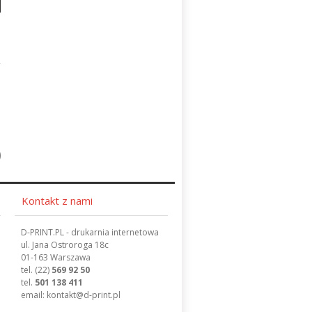
Kontakt z nami
D-PRINT.PL - drukarnia internetowa
ul. Jana Ostroroga 18c
01-163 Warszawa
tel.
(22)
569 92 50
tel.
501 138 411
email:
kontakt
@d-print.pl