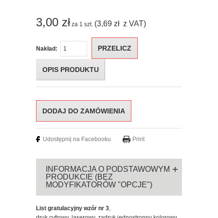
3,00
zł
(3,69
zł
z VAT)
za
1
szt.
PRZELICZ
Nakład:
OPIS PRODUKTU
Udostępnij na Facebooku
Print
INFORMACJA O PODSTAWOWYM
PRODUKCIE (BEZ
MODYFIKATORÓW "OPCJE")
List gratulacyjny wzór nr 3
,
druk cyfrowy, laserowy, zadruk jednostronny kolorowy,