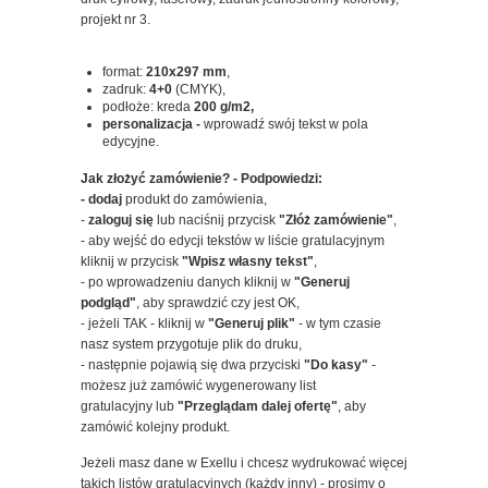
projekt nr 3.
format:
210x297
mm
,
zadruk:
4+0
(CMYK),
podłoże: kreda
200 g/m2,
personalizacja -
wprowadź swój tekst w pola
edycyjne.
Jak złożyć zamówienie? - Podpowiedzi:
- dodaj
produkt do zamówienia,
-
zaloguj się
lub naciśnij przycisk
"Złóż zamówienie"
,
- aby wejść do edycji tekstów w liście gratulacyjnym
kliknij w przycisk
"Wpisz własny tekst"
,
- po wprowadzeniu danych kliknij w
"Generuj
podgląd"
, aby sprawdzić czy jest OK,
- jeżeli TAK - kliknij w
"Generuj plik"
- w tym czasie
nasz system przygotuje plik do druku,
- następnie pojawią się dwa przyciski
"Do kasy"
-
możesz już zamówić wygenerowany list
gratulacyjny lub
"Przeglądam dalej ofertę"
, aby
zamówić kolejny produkt.
Jeżeli masz dane w Exellu i chcesz wydrukować więcej
takich listów gratulacyjnych (każdy inny) - prosimy o