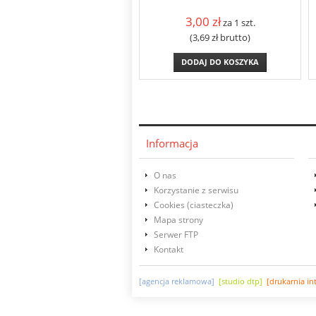
3,00
zł
za 1 szt.
(3,69
zł
brutto)
DODAJ DO KOSZYKA
Informacja
O nas
Korzystanie z serwisu
Cookies (ciasteczka)
Mapa strony
Serwer FTP
Kontakt
[agencja reklamowa]
[studio dtp]
[drukarnia i