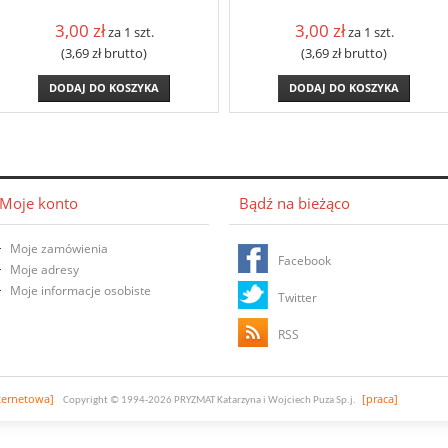
3,00
zł
3,00
zł
za 1 szt.
za 1 szt.
(3,69
zł
brutto)
(3,69
zł
brutto)
DODAJ DO KOSZYKA
DODAJ DO KOSZYKA
Moje konto
Bądź na bieżąco
Moje zamówienia
Facebook
Moje adresy
Moje informacje osobiste
Twitter
RSS
nternetowa]
[praca]
Copyright
© 1994-2026 PRYZMAT Katarzyna i Wojciech Puza Sp.j.