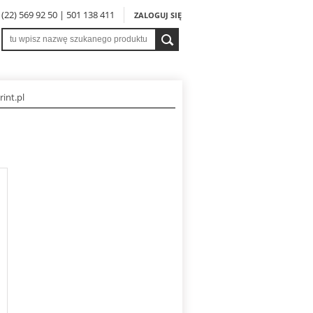
: (22) 569 92 50 | 501 138 411
ZALOGUJ SIĘ
rint.pl