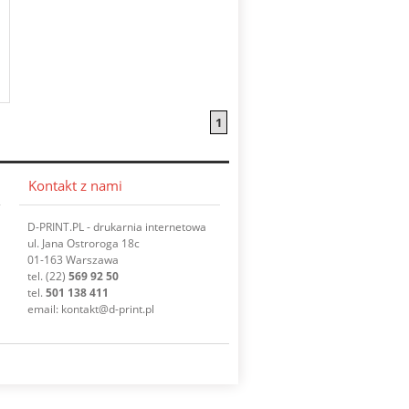
1
Kontakt z nami
D-PRINT.PL - drukarnia internetowa
ul. Jana Ostroroga 18c
01-163 Warszawa
tel.
(22)
569 92 50
tel.
501 138 411
email:
kontakt
@d-print.pl