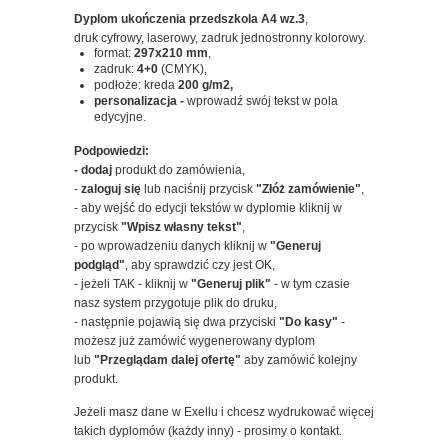
Dyplom ukończenia przedszkola A4 wz.3
,
druk cyfrowy, laserowy, zadruk jednostronny kolorowy.
format:
297x210
mm
,
zadruk:
4+0
(CMYK),
podłoże: kreda
200 g/m2,
personalizacja -
wprowadź swój tekst w pola
edycyjne.
Podpowiedzi:
- dodaj
produkt do zamówienia,
-
zaloguj się
lub naciśnij przycisk
"Złóż zamówienie"
,
- aby wejść do edycji tekstów w dyplomie kliknij w
przycisk
"Wpisz własny tekst"
,
- po wprowadzeniu danych kliknij w
"Generuj
podgląd"
, aby sprawdzić czy jest OK,
- jeżeli TAK - kliknij w
"Generuj plik"
- w tym czasie
nasz system przygotuje plik do druku,
- następnie pojawią się dwa przyciski
"Do kasy"
-
możesz już zamówić wygenerowany dyplom
lub
"Przeglądam dalej ofertę"
aby zamówić kolejny
produkt.
Jeżeli masz dane w Exellu i chcesz wydrukować więcej
takich dyplomów (każdy inny) - prosimy o kontakt.