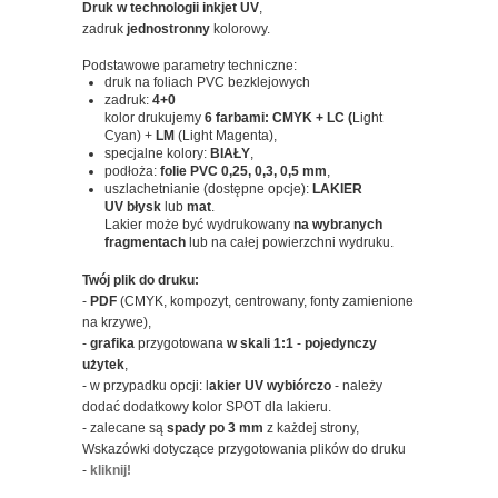
Druk w technologii inkjet UV
,
zadruk
jednostronny
kolorowy.
Podstawowe parametry techniczne:
druk na foliach PVC bezklejowych
zadruk:
4+0
kolor drukujemy
6 farbami: CMYK + LC (
Light
Cyan) +
LM
(Light Magenta),
specjalne kolory:
BIAŁY
,
podłoża:
folie PVC 0,25, 0,3, 0,5 mm
,
uszlachetnianie (dostępne opcje):
LAKIER
UV błysk
lub
mat
.
Lakier może być wydrukowany
na wybranych
fragmentach
lub na całej powierzchni wydruku.
Twój plik do druku:
-
PDF
(CMYK, kompozyt, centrowany, fonty zamienione
na krzywe),
-
grafika
przygotowana
w skali 1:1
-
pojedynczy
użytek
,
- w przypadku opcji: l
akier UV wybiórczo
- należy
dodać dodatkowy kolor SPOT dla lakieru.
- zalecane są
spady po 3 mm
z każdej strony,
Wskazówki dotyczące przygotowania plików do druku
-
kliknij!