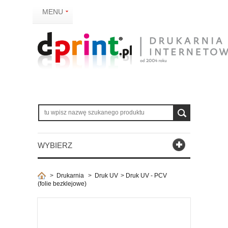
MENU
WYBIERZ
>
Drukarnia
>
Druk UV
>
Druk UV - PCV
(folie bezklejowe)