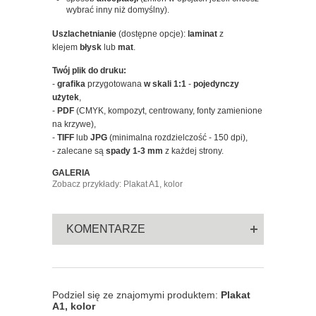
wybrać inny niż domyślny).
Uszlachetnianie
(dostępne opcje):
laminat
z
klejem
błysk
lub
mat
.
Twój plik do druku:
-
grafika
przygotowana
w skali 1:1
-
pojedynczy
użytek
,
-
PDF
(CMYK, kompozyt, centrowany, fonty zamienione
na krzywe),
-
TIFF
lub
JPG
(minimalna rozdzielczość - 150 dpi),
- zalecane są
spady 1-3 mm
z każdej strony.
GALERIA
Zobacz przykłady: Plakat A1, kolor
KOMENTARZE
Podziel się ze znajomymi produktem:
Plakat
A1, kolor