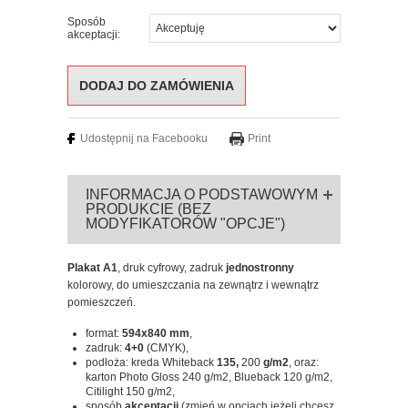
Sposób
akceptacji:
Udostępnij na Facebooku
Print
INFORMACJA O PODSTAWOWYM
PRODUKCIE (BEZ
MODYFIKATORÓW "OPCJE")
Plakat A1
, druk cyfrowy, zadruk
jednostronny
kolorowy, do umieszczania na zewnątrz i wewnątrz
pomieszczeń.
format:
594x840
mm
,
zadruk:
4+0
(CMYK),
podłoża: kreda Whiteback
135,
200
g/m2
, oraz:
karton Photo Gloss 240 g/m2, Blueback 120 g/m2,
Citilight 150 g/m2,
sposób
akceptacji
(zmień w opcjach jeżeli chcesz