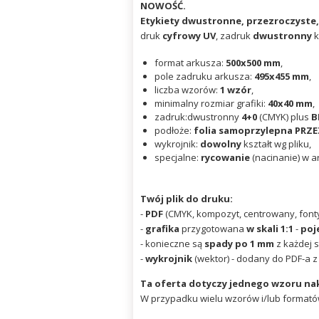
NOWOŚĆ.
Etykiety dwustronne, przezroczyste,
druk
cyfrowy UV
, zadruk
dwustronny
k
format arkusza:
500x500
mm
,
pole zadruku arkusza:
495x455
mm
,
liczba wzorów:
1 wzór
,
minimalny rozmiar grafiki:
40x40 mm
,
zadruk:dwustronny
4+0
(CMYK) plus
B
podłoże:
folia samoprzylepna PR
wykrojnik:
dowolny
kształt wg pliku,
specjalne:
rycowanie
(nacinanie) w a
Twój plik do druku:
-
PDF
(CMYK, kompozyt, centrowany, font
-
grafika
przygotowana
w skali 1:1
-
poj
- konieczne są
spady po 1 mm
z każdej s
-
wykrojnik
(wektor) - dodany do PDF-a 
Ta oferta dotyczy jednego wzoru nak
W przypadku wielu wzorów i/lub formatów