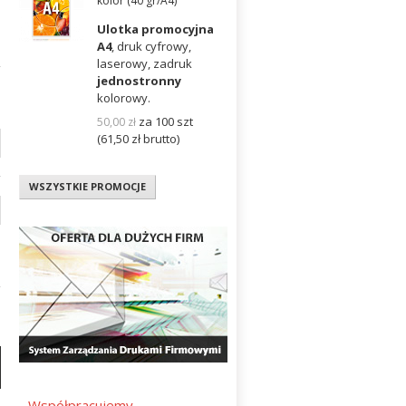
kolor (40 gr/A4)
Ulotka promocyjna
A4
, druk cyfrowy,
laserowy, zadruk
jednostronny
kolorowy.
za 100 szt
50,00
zł
(61,50
zł
brutto)
WSZYSTKIE PROMOCJE
Współpracujemy