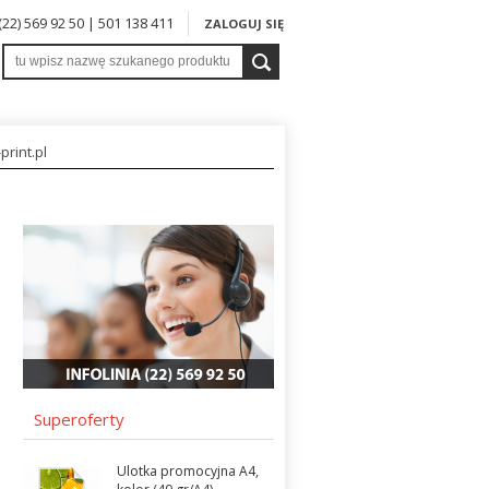
 (22) 569 92 50 | 501 138 411
ZALOGUJ SIĘ
print.pl
Superoferty
Ulotka promocyjna A4,