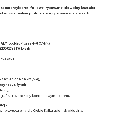
 samoprzylepne, foliowe, rycowane (dowolny kształt)
,
olorowy
z białym poddrukiem
, rycowane w arkuszach.
IAŁY
(poddruk) oraz
4+0
(CMYK),
ZEZROCZYSTA
błysk
,
rkuszach.
y zamienione na krzywe),
edynczy użytek
,
trony,
z grafiką i oznaczony kontrastowym kolorem.
lejki
.
 - przygotujemy dla Ciebie Kalkulację Indywidualną.