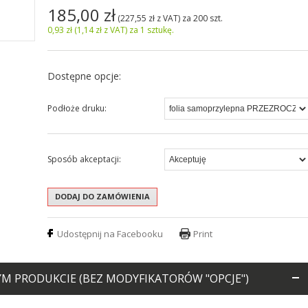
185,00
zł
(
227,55
zł
z VAT
) za
200 szt.
0,93
zł
(1,14
zł
z VAT) za 1 sztukę.
Dostępne opcje:
Podłoże druku:
Sposób akceptacji:
Udostępnij na Facebooku
Print
 PRODUKCIE (BEZ MODYFIKATORÓW "OPCJE")