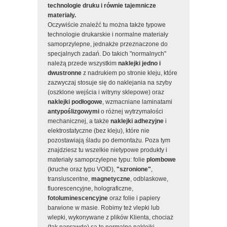
technologie druku i równie tajemnicze
materiały.
Oczywiście znaleźć tu można także typowe
technologie drukarskie i normalne materiały
samoprzylepne, jednakże przeznaczone do
specjalnych zadań. Do takich "normalnych"
należą przede wszystkim
naklejki jedno i
dwustronne
z nadrukiem po stronie kleju, które
zazwyczaj stosuje się do naklejania na szyby
(oszklone wejścia i witryny sklepowe) oraz
naklejki podłogowe
, wzmacniane laminatami
antypoślizgowymi
o różnej wytrzymałości
mechanicznej, a także
naklejki adhezyjne
i
elektrostatyczne (bez kleju), które nie
pozostawiają śladu po demontażu. Poza tym
znajdziesz tu wszelkie nietypowe produkty i
materiały samoprzylepne typu: folie
plombowe
(kruche oraz typu VOID),
"szronione"
,
transluscentne,
magnetyczne
, odblaskowe,
fluorescencyjne, holograficzne,
fotoluminescencyjne
oraz folie i papiery
barwione w masie. Robimy też vlepki lub
wlepki, wykonywane z plików Klienta, chociaż