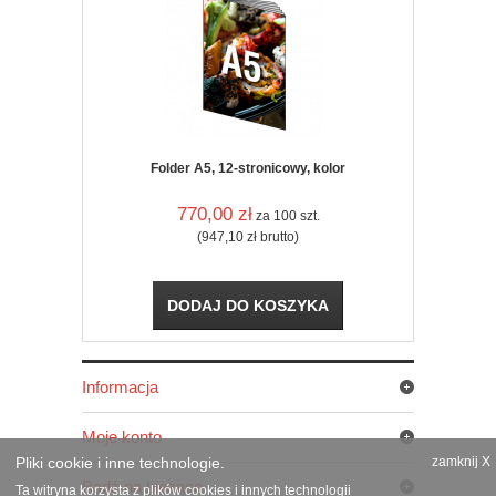
Folder A5, 12-stronicowy, kolor
770,00
zł
za 100 szt.
(947,10
zł
brutto)
DODAJ DO KOSZYKA
Informacja
Moje konto
Pliki cookie i inne technologie.
zamknij X
Bądź na bieżąco
Ta witryna korzysta z plików cookies i innych technologii